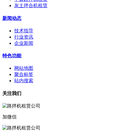
灰土拌合机租赁
新闻动态
技术指导
行业资讯
企业新闻
特色功能
网站地图
聚合标签
站内搜索
关注我们
加微信