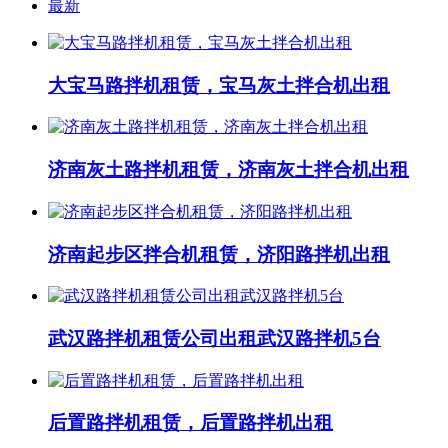
最新
大宝马路拌机租赁，宝马灰土拌合机出租
济南灰土路拌机租赁，济南灰土拌合机出租
济南起步区拌合机租赁，济阳路拌机出租
武汉路拌机租赁公司出租武汉路拌机5台
后置路拌机租赁，后置路拌机出租