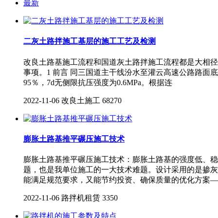
最新
二灰土路拌施工基层的施工工艺及检测
改良土路基施工流程和国道灰土路拌施工流程都是大相径
事项。1 前言 同三国道主干线汾水至灌云高速公路路面底
95％，7d无侧限抗压强度为0.6MPa。根据连
2022-11-06
改良土施工
68270
膨胀土路基推平碾压施工技术
膨胀土路基推平碾压施工技术：膨胀土路基的强度低、稳
题，也是我单位施工的一大技术难题。设计采用的是掺灰
能满足规范要求，又能节约投资、确保质量的优化方案—
2022-11-06
路拌机租赁
3350